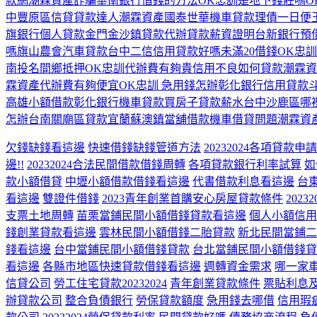
款網
潮霖資產詐騙
華南銀行借錢的方法
OK忠訓是地下錢莊嗎
O
中豐原區信貸貸款達人
潮霖資產
國泰世華機車貸款
理債一日便
旗銀行個人貸款
金門金沙鎮貸款代辦
貸款薪資證明
台新銀行預
嗎
旗山農會汽車貸款
台中二信信用貸款好嗎
未滿20借錢
OK忠訓
南投名間鄉抵押
OK忠訓代辦費有夠貴
信用不良如何貸款
潮霖資
霖資產代辦費有夠便宜
OK忠訓 急用錢怎辦
彰化銀行信用貸款
高雄小額借款
彰化銀行機車貸款
買房子貸款薪水
台中沙鹿區哪
怎辦
台南關廟區貸款
宜蘭蘇澳鎮當舖借款
機車借貸問題
潮霖資產
欠錢缺錢看這邊
快速借錢缺錢管道方法
20232024各項貸款申
邊!!
20232024合法民間借款借錢周轉
各項貸款銀行利率試算
如
款小額借貸
中壢小額借款借錢看這邊
代書借款利息看這邊
台
看這邊
雙證件借錢
2023青年創業首購安心房屋貸款條件
202
支票土地周轉
苗栗當鋪民間小額借錢貸款看這邊
個人小額信用
錢創業貸款看這邊
雲林民間小額借錢二胎貸款
新北民間當鋪二
錢看這邊
台中當鋪民間小額借錢貸款
台北當鋪民間小額借錢貸
看這邊
各縣市地區快速貸款借錢看這邊
週轉資金需求
哪一家
信貸公司
勞工住宅貸款20232024
青年創業貸款條件
票貼利息
辦貸款公司
整合負債銀行
勞保貸款額度
急用錢去哪借
信用瑕