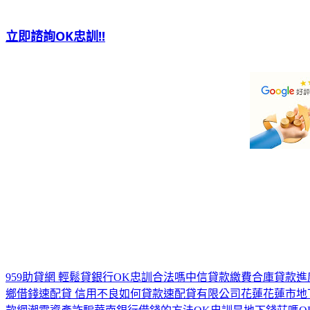
立即諮詢OK忠訓!!
959助貸網 輕鬆貸銀行
OK忠訓合法嗎
中信貸款繳費
合庫貸款進
鄉借錢
速配貸 信用不良如何貸款
速配貸有限公司
花蓮花蓮市地