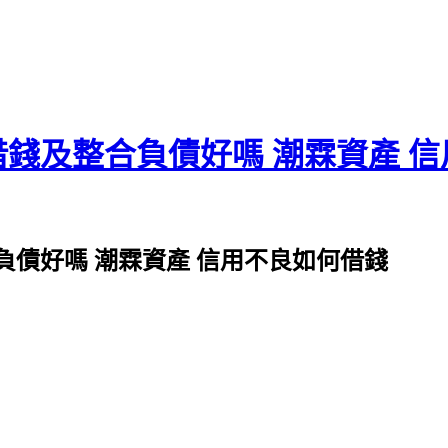
錢及整合負債好嗎 潮霖資產 
債好嗎 潮霖資產 信用不良如何借錢