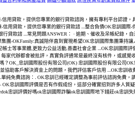
債整合利率和房屋增貸
高雄小額借款
原住民青年創業貸款條件
教練-信用貸款，提供您專業的銀行貸款諮詢，擁有專利平台認證
練-信用貸款，提供您專業的銀行貸款諮 ...整合負債OK忠訓國際-
貸款諮 ...常見問題ANSWER： · 逾期、催收及呆帳紀錄，自
際集團-OKFamily:真誠陪伴直到實現希望OK忠訓國際集團秉
等事業體,更致力公益活動,善盡社會企業 ...OK忠訓國際評價
評論：每家代辦都會被批評，真實負評通常是最終沒有核件，或感覺收取
際是合法的嗎？OK_忠訓國際股份有限公司(OK) 忠訓國際股份有
，並協助客戶解決資金上的問題，我們評估客戶信用 ...OK忠訓收
1.單純免費諮詢：. OK忠訓已經確定調整為事前評估諮詢免費，
1日 — OK忠訓國際評價是否有作假成份，這部分確實招到許多
dcardok忠訓評價好嗎ok忠訓國際詐騙ok忠訓國際地下錢莊ok忠
？