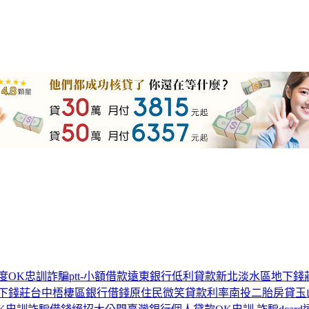
度
OK忠訓詐騙
ptt-小額借款
遠東銀行低利貸款
新北淡水區地下錢
下錢莊
台中梧棲區銀行借錢
原住民微笑貸款利率
南投二胎房貸
玉