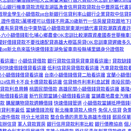
K忠訓詐騙借錢絕招大公開
臺灣銀行個人貸款
OK忠訓 詐騙dcard
玉山銀行機車貸款流程
澎湖區漁會信用貸款貸款
台中豐原區代書
借現金
學生小額借款ptt
台新銀行信貸利率
山銀行企業貸款
中信貸
 證件借款5萬
哪裡可以借錢不用滿20歲
新竹一信房屋貸款
跟地下
產有房貸嗎
台中東勢區小額借款
屏東潮州鎮代書貸款
潮霖資產詐
斗六小額借錢
彰化埔心鄉農會
OK忠訓比較潮霖資產
國泰世華機車
裡好借錢
貸款不要找速配貸
高雄大樹區房貸
OK忠訓
車貸遲繳多久
ptt
新北烏來區快速借錢
澎湖免留車
南投縣埔里鎮身分證借款
請看這邊!!
小額信貸借款
銀行貸款信貸房貸車貸看這邊!!
貸款缺錢
何快速借錢借貸看這邊
低利信貸房貸借款看這邊
汽車貸款借款
東小額借錢借貸看這邊
台南小額借錢借貸二胎看這邊
宜蘭小額借
32024信用卡不良卡債貸款看這邊
信貸條件利率利息試算
南投民間
貸款利息周轉
桃園民間借款
高雄民間小額借錢貸款看這邊
基隆
胎借錢看這邊
新竹民間當鋪小額借錢看這邊
當鋪農地農會汽機
款
購屋購物貸款週轉借錢
快速借錢管道
小額借款當鋪抵押借錢
車貸利率最低
當舖借錢流程
新北機車貸款人條件
免保人信貸
急
及證件借款
持分土地貸款
整合負債的意思及高雄市借錢
郵局保單
疵辦信貸
軍人貸款買房
銀行信用貸款利率比較
銀行債務協商
個