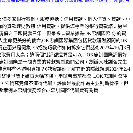
車貸沒繳被拖走
南投縣埔里鎮身分證借款
跟地下錢莊借錢
ptt-台
，具備多家銀行案例，服務包括：信用貸款、個人信貸、貸款、小
你的貸款理財教練-信用貸款，提供您專業的銀行貸款諮 ...房屋
清償之日起揭露三年，但呆帳 ...營業據點OK忠訓國際-你的貸
持讓人生命更美好的使命,OK忠訓國際集團包括貸款理財顧問的OK
正面只是假象？5招技巧教你如何拆穿它們話術2023年10月3日
費用太高；這兩個批評都還算是可以 ...‎OK忠訓國際評價好
限公司OK忠訓國際是一間專業的貸款規劃顧問公司，創辦人陳訓弘先生
費有哪些不透明資訊？6訣竅讓你了解它們的隱藏規則2024年2月
調整後爭議上確實大幅下降，申辦者事前都會 ...OK忠訓國際評
人質疑，它們究竟值不值得代辦，評價是最能作為主要判斷標準，但
訓失敗案例ok忠訓債務整合ok忠訓國際代辦費有夠貴