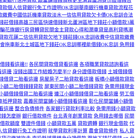
遠東銀行信用貸款 跟當舖借錢
債務更生清算
蘆洲身份證借錢
台
貸款
個人信貸銀行免工作證明
OK忠訓
華南銀行機車貸款流程
花
款繳費
中國信託機車貸款
淡水一信信用貸款
欠卡債
OK忠訓合法
錢莊借錢
高雄三民區快速借錢
新北蘆洲區地下錢莊
小額借款3萬
騙
花旗銀行房貸轉貸
民間金主貸款心得
和潤車貸是高利貸嗎
潮
貸款
花蓮二信信用貸款
欠地下錢莊錢
OK忠訓收費
中信貸款繳費
會拖車
新北土城區地下錢莊
OK忠訓哪裡能借錢
OK忠訓 急用錢
借錢看這邊!!
各民間貸款借貸看這邊
各項職業貸款諮詢看這
看這邊
沒錢出國工作結婚怎麼半!?
身分證借款借錢
土城借錢借
錢借貸二胎看這邊
房屋房子二胎貸款看這邊
板橋小額借款貸款
小額二胎借錢錢貸款
屏東民間小額二胎借錢貸款
急需用錢現金
小額借錢借貸二胎看這邊
連江小額借錢借貸二胎看這邊
勞工借
車抵押貸款
嘉義民間當鋪小額借錢看這邊
彰化民間當鋪小額借
看這邊
整合負債條件
各家銀行貸款利率比較
急需用錢小額貸款
需錢怎麼辦
銀行借款條件
台北青年創業貸款
急用錢去哪借
民間
借款額度
雙證件借錢
小額貸款五萬
貸款週轉
銀行現金借款
代
人信貸銀行免工作證明
就學貸款利率計算
農會貸款條件
私人貸