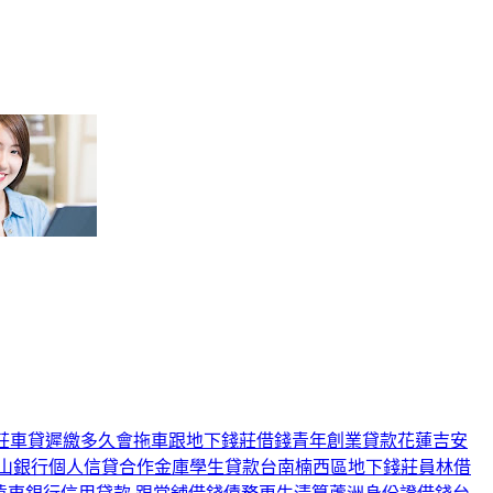
莊
車貸遲繳多久會拖車
跟地下錢莊借錢
青年創業貸款
花蓮吉安
山銀行個人信貸
合作金庫學生貸款
台南楠西區地下錢莊
員林借