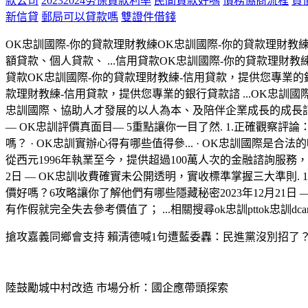
款公司
20232024勞保貸款利率
民間貸款好嗎
債務協商流程
負
新信貸
郵局可以貸款嗎
雙證件借錢
OK忠訓國際-你的貸款理財教練OK忠訓國際-你的貸款理財
額貸款、個人貸款、 ...信用貸款OK忠訓國際-你的貸款理財教
貸款OK忠訓國際-你的貸款理財教練-信用貸款，提供您專業的銀行
款理財教練-信用貸款，提供您專業的銀行貸款諮 ...OK忠訓國
忠訓國際、協助人才發展的以人為本、及陪伴企業成長的成長記帳士
— OK忠訓評價真面目— 5重點讓你一目了然. 1.正確觀察
嗎？ · ‎OK忠訓實辦心得有哪些值得參... · ‎OK忠訓國
從西元1996年執業至今，提供超過100萬人次的金融諮詢服務
2日 — OK忠訓收費確實未公開透明，實收標準掌握三大準則. 
價好嗎？6攻略讓你了解他們有哪些隱藏秘密2023年12月2
有作假就完全失去參考價值了； ...相關搜尋ok忠訓pttok忠訓
搶攻嘉義同鄉會支持 賴清德喊1句遭藍委轟：民進黨沒別招了
陸鼓勵城中村改造 市場分析：國企應帶頭探索