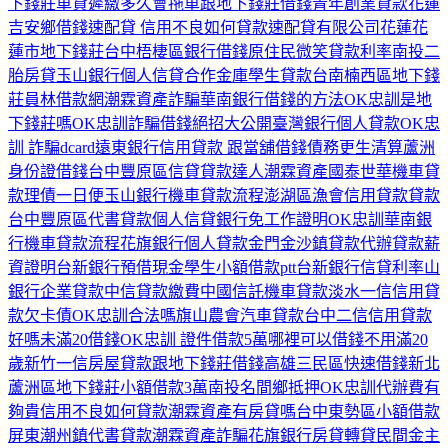
下錢莊
車貸遲繳多久會拖車
跟地下錢莊借錢
青年創業貸款
花蓮
吉安鄉借錢
速配貸 信用不良如何貸款
速配貸有限公司
花蓮花
蓮市地下錢莊
台中梧棲區銀行借錢
原住民微笑貸款利率
南投二
胎房貸
玉山銀行個人信貸
合作金庫學生貸款
台南楠西區地下錢
莊
員林借款網
潮霖資產詐騙
華南銀行借錢的方法
OK忠訓是地
下錢莊嗎
OK忠訓詐騙借錢絕招大公開
臺灣銀行個人貸款
OK忠
訓 詐騙dcard
遠東銀行信用貸款 跟當舖借錢
債務更生清算
蘆洲
身份證借錢
台中豐原區信貸貸款達人
潮霖資產
國泰世華機車貸
款
理債一日便
玉山銀行機車貸款流程
澎湖區漁會信用貸款貸款
台中豐原區代書貸款
個人信貸銀行免工作證明
OK忠訓
華南銀
行機車貸款流程
花旗銀行個人貸款
金門金沙鎮貸款代辦
貸款薪
資證明
台新銀行預借現金
學生小額借款ptt
台新銀行信貸利率
山
銀行企業貸款
中信貸款繳費
中國信託機車貸款
淡水一信信用貸
款
欠卡債
OK忠訓合法嗎
旗山農會汽車貸款
台中二信信用貸款
好嗎
未滿20借錢
OK忠訓 證件借款5萬
哪裡可以借錢不用滿20
歲
新竹一信房屋貸款
跟地下錢莊借錢
高雄三民區快速借錢
新北
蘆洲區地下錢莊
小額借款3萬
南投名間鄉抵押
OK忠訓代辦費有
夠貴
信用不良如何貸款
潮霖資產有房貸嗎
台中東勢區小額借款
屏東潮州鎮代書貸款
潮霖資產詐騙
花旗銀行房貸轉貸
民間金主