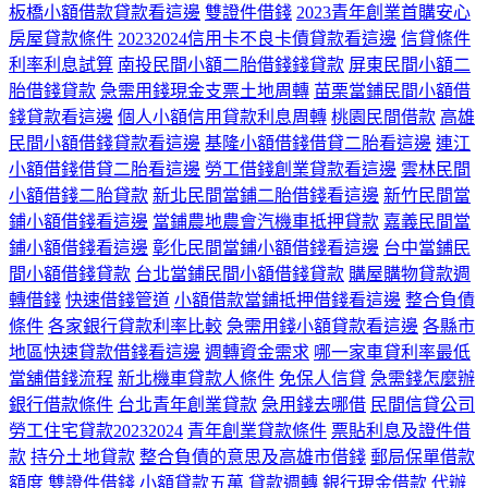
板橋小額借款貸款看這邊
雙證件借錢
2023青年創業首購安心
房屋貸款條件
20232024信用卡不良卡債貸款看這邊
信貸條件
利率利息試算
南投民間小額二胎借錢錢貸款
屏東民間小額二
胎借錢貸款
急需用錢現金支票土地周轉
苗栗當鋪民間小額借
錢貸款看這邊
個人小額信用貸款利息周轉
桃園民間借款
高雄
民間小額借錢貸款看這邊
基隆小額借錢借貸二胎看這邊
連江
小額借錢借貸二胎看這邊
勞工借錢創業貸款看這邊
雲林民間
小額借錢二胎貸款
新北民間當鋪二胎借錢看這邊
新竹民間當
鋪小額借錢看這邊
當鋪農地農會汽機車抵押貸款
嘉義民間當
鋪小額借錢看這邊
彰化民間當鋪小額借錢看這邊
台中當鋪民
間小額借錢貸款
台北當鋪民間小額借錢貸款
購屋購物貸款週
轉借錢
快速借錢管道
小額借款當鋪抵押借錢看這邊
整合負債
條件
各家銀行貸款利率比較
急需用錢小額貸款看這邊
各縣市
地區快速貸款借錢看這邊
週轉資金需求
哪一家車貸利率最低
當舖借錢流程
新北機車貸款人條件
免保人信貸
急需錢怎麼辦
銀行借款條件
台北青年創業貸款
急用錢去哪借
民間信貸公司
勞工住宅貸款20232024
青年創業貸款條件
票貼利息及證件借
款
持分土地貸款
整合負債的意思及高雄市借錢
郵局保單借款
額度
雙證件借錢
小額貸款五萬
貸款週轉
銀行現金借款
代辦