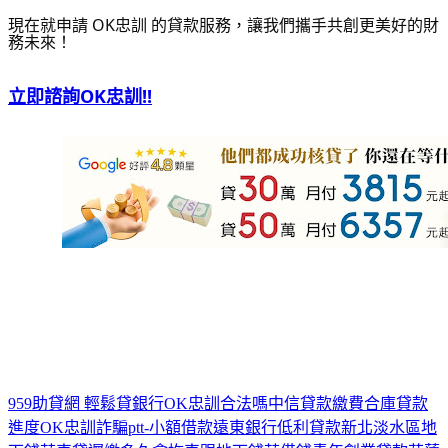
現在就申請 OK忠訓 的貸款服務，讓我們攜手共創更美好的財
務未來！
立即諮詢OK忠訓!!
959助貸網 輕鬆貸銀行
OK忠訓合法嗎
中信貸款繳費
合庫貸款
進度
OK忠訓詐騙
ptt-小額借款
遠東銀行低利貸款
新北淡水區地