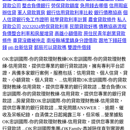
貸款公司
整合負債銀行
勞保貸款額度
急用錢去哪借
信用瑕疵
辦信貸
軍人貸款買房
銀行信用貸款利率比較
銀行債務協商
個
人信貸銀行免工作證明
就學貸款利率計算
農會貸款條件
私人
貸款公司
20232024勞保貸款利率
民間貸款好嗎
債務協商流程
負債整合利率和房屋增貸
高雄小額借款
原住民青年創業貸款
條件
車貸沒繳被拖走
南投縣埔里鎮身分證借款
跟地下錢莊借
錢
ptt-台新信貸
郵局可以貸款嗎
雙證件借錢
OK忠訓國際-你的貸款理財教練OK忠訓國際-你的貸款理財教
練-信用貸款，提供您專業的銀行貸款諮詢，擁有專利平台認
證，具備多家銀行案例，服務包括：信用貸款、個人信貸、貸
款、小額貸款、個人貸款、 ...信用貸款OK忠訓國際-你的貸款
理財教練-信用貸款，提供您專業的銀行貸款諮 ...整合負債OK
忠訓國際-你的貸款理財教練-信用貸款，提供您專業的銀行貸
款諮 ...房屋貸款OK忠訓國際-你的貸款理財教練-信用貸款，
提供您專業的銀行貸款諮 ...常見問題ANSWER： · 逾期、催
收及呆帳紀錄，自清償之日起揭露三年，但呆帳 ...營業據點
OK忠訓國際-你的貸款理財教練-信用貸款，提供您專業的銀
行貸款諮 ...OK忠訓國際集團-OKFamily:真誠陪伴直到實現希