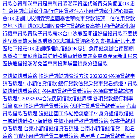
貸款心得
和潤車貸是高利貸嗎
潮霖資產代辦費有夠便宜
OK忠
訓 急用錢怎辦
彰化銀行信用貸款
斗六小額借錢
彰化埔心鄉農
會
OK忠訓比較潮霖資產
國泰世華機車貸款
花蓮二信信用貸款
欠地下錢莊錢
OK忠訓收費
中信貸款繳費
高雄小額借款
彰化銀
行機車貸款
買房子貸款薪水
台中沙鹿區哪裡好借錢
貸款不要找
速配貸
高雄大樹區房貸
OK忠訓
車貸遲繳多久會拖車
新北土城
區地下錢莊
OK忠訓哪裡能借錢
OK忠訓 急用錢怎辦
台南關廟
區貸款
宜蘭蘇澳鎮當舖借款
機車借貸問題
潮霖資產ptt
新北烏來
區快速借錢
澎湖免留車
南投縣埔里鎮身分證借款
欠錢缺錢看這邊
快速借錢缺錢管道方法
20232024各項貸款申
請看這邊!!
小額信貸借款
銀行貸款信貸房貸車貸看這邊!!
貸款
缺錢借錢看這邊!!
各民間貸款借貸看這邊
各項職業貸款諮詢
看這邊!!
20232024合法民間借款借錢周轉
各項貸款銀行利率
試算
如何快速借錢借貸看這邊
低利信貸房貸借款看這邊
汽車
貸款借款看這邊
沒錢出國工作結婚怎麼半!?
身分證借款借錢
土城借錢借款小額借貸
中壢小額借款借錢看這邊
代書借款利
息看這邊
台東小額借錢借貸看這邊
台南小額借錢借貸二胎看
這邊
宜蘭小額借錢借貸二胎看這邊
房屋房子二胎貸款看這邊