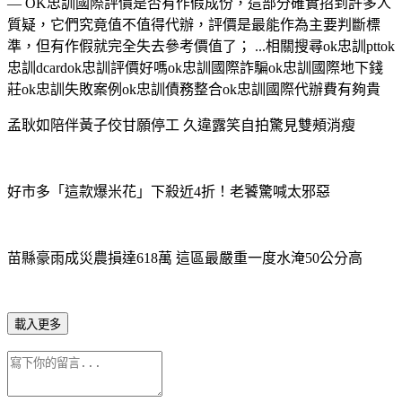
— OK忠訓國際評價是否有作假成份，這部分確實招到許多人
質疑，它們究竟值不值得代辦，評價是最能作為主要判斷標
準，但有作假就完全失去參考價值了； ...相關搜尋ok忠訓pttok
忠訓dcardok忠訓評價好嗎ok忠訓國際詐騙ok忠訓國際地下錢
莊ok忠訓失敗案例ok忠訓債務整合ok忠訓國際代辦費有夠貴
孟耿如陪伴黃子佼甘願停工 久違露笑自拍驚見雙頰消瘦
好市多「這款爆米花」下殺近4折！老饕驚喊太邪惡
苗縣豪雨成災農損達618萬 這區最嚴重一度水淹50公分高
載入更多