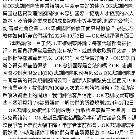
望OK忠訓國際集團秉持讓人生命更美好的使命,OK忠訓國際
集團包括貸款理財顧問的OK忠訓國際、協助人才發展的以人
為本、及陪伴企業成長的成長記帳士等事業體,更致力公益活
動,善盡社會企業 ...OK忠訓國際評價正面只是假象？5招技巧
教你如何拆穿它們話術2023年10月3日 — OK忠訓評價真面目
— 5重點讓你一目了然. 1.正確觀察評論：每家代辦都會被批
評，真實負評通常是最終沒有核件，或感覺收取費用太高；這
兩個批評都還算是可以 ...‎OK忠訓國際評價好嗎？ · ‎OK忠訓實
辦心得有哪些值得參... · ‎OK忠訓國際是合法的嗎？OK_忠訓
國際股份有限公司(OK) 忠訓國際股份有限公司OK忠訓國際是
一間專業的貸款規劃顧問公司，創辦人陳訓弘先生從西元1996
年執業至今，提供超過100萬人次的金融諮詢服務，並協助客
戶解決資金上的問題，我們評估客戶信用 ...OK忠訓收費有哪
些不透明資訊？6訣竅讓你了解它們的隱藏規則2024年2月2日
— OK忠訓收費確實未公開透明，實收標準掌握三大準則. 1.單
純免費諮詢：. OK忠訓已經確定調整為事前評估諮詢免費，調
整後爭議上確實大幅下降，申辦者事前都會 ...OK忠訓國際評
價好嗎？6攻略讓你了解他們有哪些隱藏秘密2023年12月21日